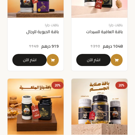
باقات جارا
باقات جارا
باقة العافية للسيدات
باقة الحيوية للرجال
1048
درهم
1310
919
درهم
1149
اشترِ الآن
اشترِ الآن
20%
20%