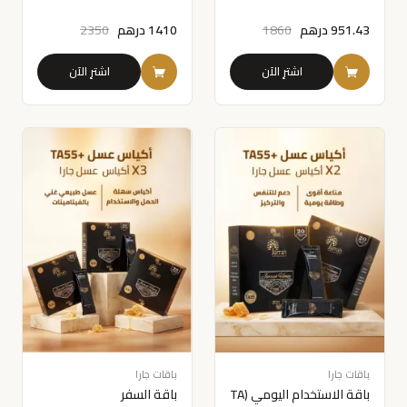
951.43
درهم
1860
1410
درهم
2350
اشترِ الآن
اشترِ الآن
باقات جارا
باقات جارا
باقة الاستخدام اليومي (TA
باقة السفر