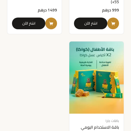
55+)
999
درهم
1499
درهم
اشترِ الآن
اشترِ الآن
باقات جارا
باقة الاستخدام اليومي